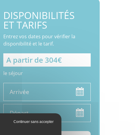
DISPONIBILITÉS
er
ET TARIFS
Entrez vos dates pour vérifier la
disponibilité et le tarif.
A partir de 304€
le séjour
Date d'arrivée
Date de départ