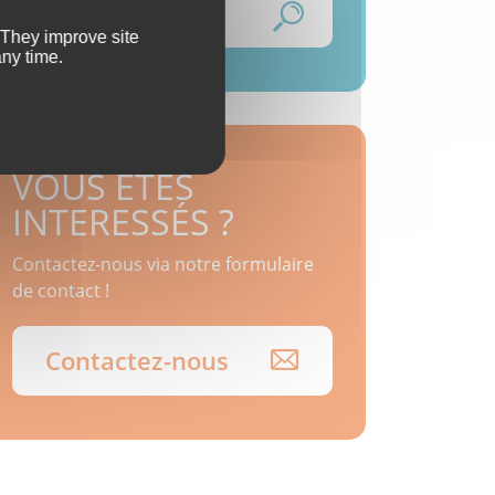
Rechercher
. They improve site
any time.
VOUS ÊTES
INTERESSÉS ?
Contactez-nous via notre formulaire
de contact !
Contactez-nous