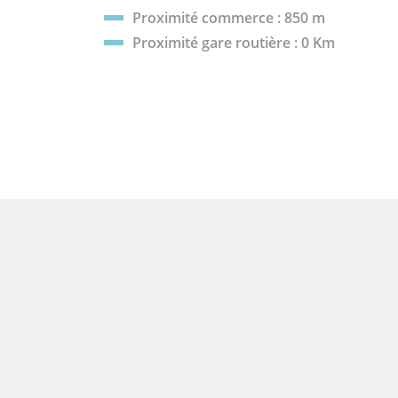
Taxe de séjour à régler le jour de l’arrivée.
Proximité commerce : 850 m
Proximité gare routière : 0 Km
????️ La résidence
Résidence calme, arborée et gardiennée, en
et le centre-ville de Cabourg.
Surface totale : 31.5 m²
Nb de chambre(s) :
1
Eau chaude : cumulus electrique
Parking : oui
Chauffage : individuel