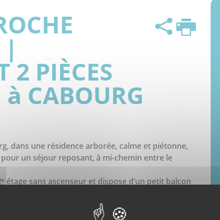
ROCHE
Partag
 |
 2 PIÈCES
 à CABOURG
g, dans une résidence arborée, calme et piétonne,
 pour un séjour reposant, à mi-chemin entre le
 2ᵉ étage sans ascenseur et dispose d’un petit balcon
petit-déjeuner ou d’un déjeuner au soleil.