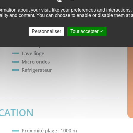
rmation about your visit, like your preferences and interactions
ble 140x190 et d’une TV écran plat, avec accès au
ality and content. You can choose to enable or disable them at 
linge, lave-vaisselle, 2 plaques vitrocéramiques, four
Personnaliser
Tout accepter
cafetière Senseo
e armoire
Fer a repasser
Lave linge
Micro ondes
e
Refrigerateur
rivée :
OCATION
avance)
Proximité plage : 1000 m