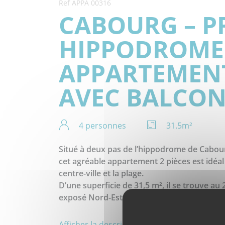
Ref APPA 00316
CABOURG – P
HIPPODROME
APPARTEMENT
AVEC BALCON
4 personnes
31.5m²
Situé à deux pas de l’hippodrome de Cabour
cet agréable appartement 2 pièces est idéal
centre-ville et la plage.
D’une superficie de 31,5 m², il se trouve au
exposé Nord-Est, parfait pour profiter d’un 
???? L’appartement se compose de :
Afficher la description complète >