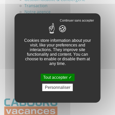
Transaction
Notre agence
La région
Contact
Ma réservation
Ma demande d'information sur un bien
Cookies store information about your
Alerte Email
visit, like your preferences and
Mon compte
interactions. They improve site
Mentions légales
functionality and content. You can
choose to enable or disable them at
Données personnelles
any time.
Exercez vos droits
CGV
Tout accepter
Demande de réservation
Personnaliser