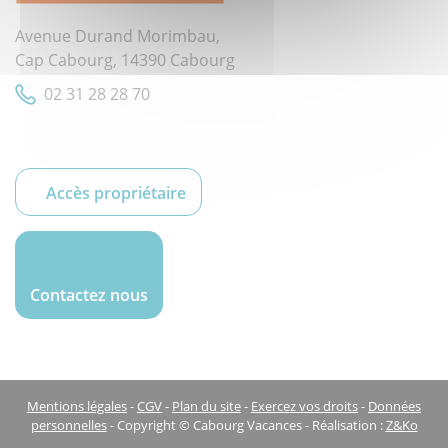
Avenue Durand Morimbau,
Cap Cabourg, 14390 Cabourg
02 31 28 28 70
Accès propriétaire
Contactez nous
Mentions légales
-
CGV
-
Plan du site
-
Exercez vos droits
-
Données
personnelles
- Copyright © Cabourg Vacances - Réalisation :
Z&Ko