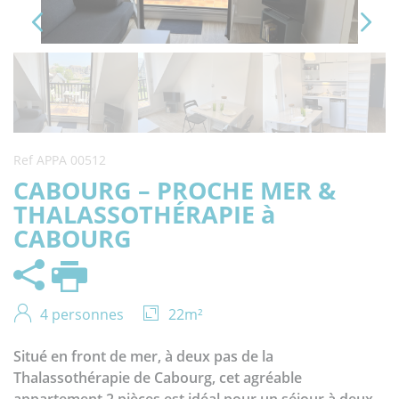
Ref APPA 00512
CABOURG – PROCHE MER &
THALASSOTHÉRAPIE à
CABOURG
Partager
4 personnes
22m²
Situé en front de mer, à deux pas de la
Thalassothérapie de Cabourg, cet agréable
appartement 2 pièces est idéal pour un séjour à deux.