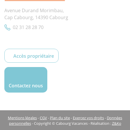
Avenue Durand Morimbau,
Cap Cabourg, 14390 Cabourg
02 31 28 28 70
Accès propriétaire
Contactez nous
Mentions légales
-
CGV
-
Plan du site
-
Exercez vos droits
-
Données
personnelles
- Copyright © Cabourg Vacances - Réalisation :
Z&Ko